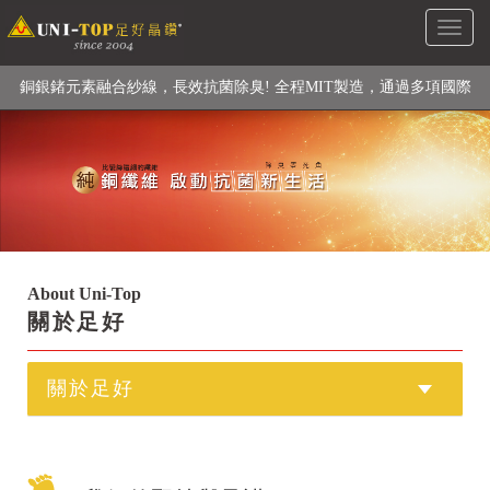
Toggl
級高性能纖維素材), 機能貼身衣物No. 1
naviga
銅銀鍺元素融合紗線，長效抗菌除臭! 全程MIT製造，通過多項國際
檢驗
【快來點我】H型銅銀纖維長效PP能量護膝! 支撐. 包覆感. 超透氣.
循環好
【快來點我】三金家族- 專利活氧 男女內褲系列
About Uni-Top
關於足好
關於足好