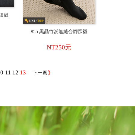
趾短襪
855 黑晶竹炭無縫合腳踝襪
NT250元
10
11
12
13
下一頁