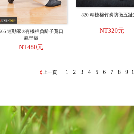
820 精梳棉竹炭防黴五
NT320元
665 運動家®有機棉負離子寬口
氣墊襪
NT480元
1
2
3
4
5
6
7
8
9
上一頁