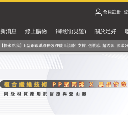
會員註冊
/
登
合技術! 黑晶竹炭+PP聚丙烯纖維 (登山服、醫療級高性能纖維素材), 機能
最新消息
線上購物
銅纖維(見證)
關於足好
銅銀鍺元素融合紗線，長效抗菌除臭! 全程MIT製造，通過多項國際檢驗
【快來點我】H型銅銀纖維長效PP能量護膝! 支撐. 包覆感. 超透氣. 循環
【快來點我】三金家族- 專利活氧 男女內褲系列