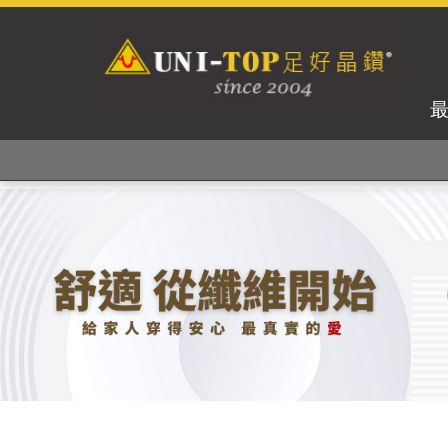
獨家專利紗線及捻