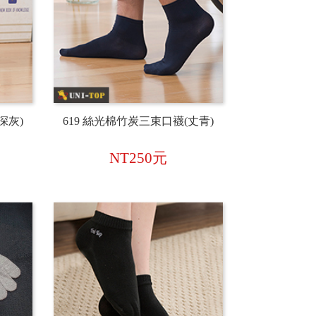
深灰)
619 絲光棉竹炭三束口襪(丈青)
NT250元