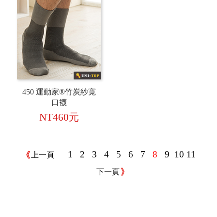
450 運動家®竹炭紗寬
口襪
NT460元
1
2
3
4
5
6
7
8
9
10
11
上一頁
下一頁