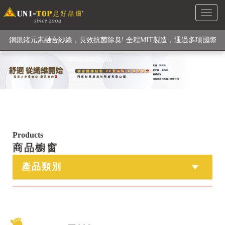
Toggl
級高性能纖維素材), 機能貼身衣物No. 1
naviga
銅銀鍺元素融合紗線，長效抗菌除臭! 全程MIT製造，通過多項國際
檢驗
【快來點我】H型銅銀纖維長效PP能量護膝! 支撐. 包覆感. 超透氣.
循環好
【快來點我】三金家族- 專利活氧 男女內褲系列
Products
商品櫥窗
產品類別