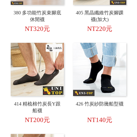
380 多功能竹炭束腳底
405 黑晶纖維竹炭腳踝
休閒襪
襪(加大)
NT320元
NT220元
414 精梳棉竹炭長Y跟
426 竹炭紗防黴船型襪
船襪
NT200元
NT140元