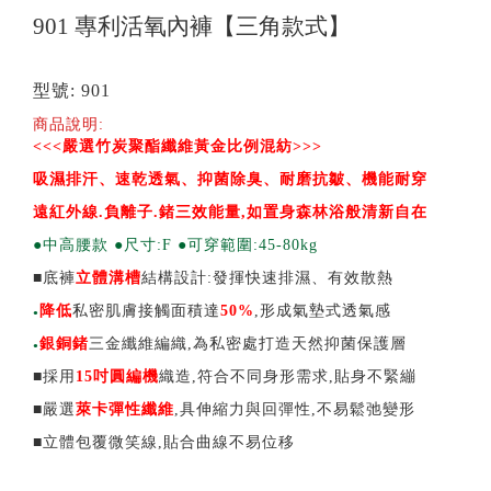
901 專利活氧內褲【三角款式】
型號: 901
商品說明:
<<<
嚴選竹炭聚酯纖維黃金比例混紡>>>
吸濕排汗、速乾透氣、抑菌除臭、耐磨抗皺、機能耐穿
遠紅外線.負離子.鍺三效能量,如置身森林浴般清新自在
●中高腰款 ●尺寸:F ●可穿範圍:45-80kg
■底褲
立體溝槽
結構設計:發揮快速排濕、有效散熱
降低
私密肌膚接觸面積達
50%
,形成氣墊式透氣感
●
銀銅鍺
三金纖維編織,為私密處打造天然抑菌保護層
●
■採用
15吋圓編機
織造,符合不同身形需求,貼身不緊繃
■嚴選
萊卡彈性纖維
,具伸縮力與回彈性,不易鬆弛變形
■立體包覆微笑線,貼合曲線不易位移