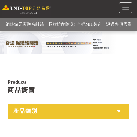
Toggl
銅銀鍺元素融合紗線，長效抗菌除臭! 全程MIT製造，通過多項國際
naviga
檢驗
【快來點我】H型銅銀纖維長效PP能量護膝! 支撐. 包覆感. 超透氣.
循環好
【快來點我】三金家族- 專利活氧 男女內褲系列
Products
商品櫥窗
產品類別