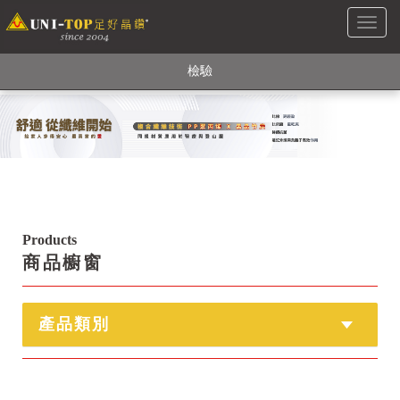
Toggl
銅銀鍺元素融合紗線，長效抗菌除臭! 全程MIT製造，通過多項國際
naviga
檢驗
【快來點我】H型銅銀纖維長效PP能量護膝! 支撐. 包覆感. 超透氣.
循環好
【快來點我】三金家族- 專利活氧 男女內褲系列
Products
商品櫥窗
產品類別