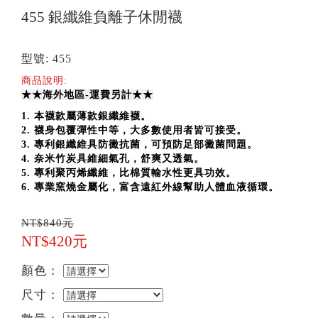
455 銀纖維負離子休閒襪
型號: 455
商品說明:
★★海外地區-運費另計★★
1. 本襪款屬薄款銀纖維襪。
2. 襪身包覆彈性中等，大多數使用者皆可接受。
3. 專利銀纖維具防黴抗菌，可預防足部黴菌問題。
4. 奈米竹炭具維細氣孔，舒爽又透氣。
5. 專利聚丙烯纖維，比棉質輸水性更具功效。
6. 專業窯燒金屬化，富含遠紅外線幫助人體
血液循環。
NT$840元
NT$420元
顏色：
尺寸：