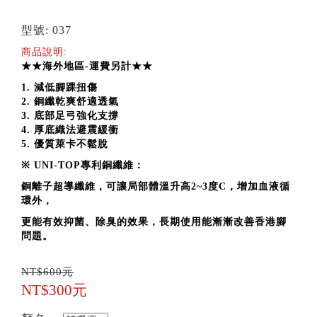
型號: 037
商品說明:
★★海外地區-運費另計★★
1. 減低腳踝扭傷
2. 銅纖乾爽舒適透氣
3. 底部足弓強化支撐
4. 厚底織法避震緩衝
5. 優質萊卡不鬆脫
※ UNI-TOP專利銅纖維：
銅離子超導纖維，可讓局部體溫升高2~3度C，增加血液循
環外，
更能有效抑菌、除臭的效果，長期使用能漸漸改善香港腳
問題。
NT$600元
NT$300元