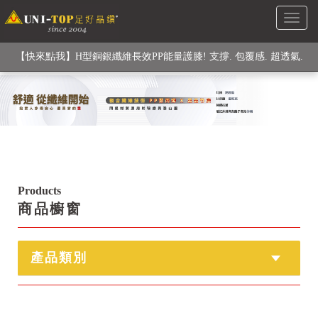
Toggl
檢驗
naviga
【快來點我】H型銅銀纖維長效PP能量護膝! 支撐. 包覆感. 超透氣.
循環好
【快來點我】三金家族- 專利活氧 男女內褲系列
Products
商品櫥窗
產品類別