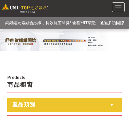
Toggl
銅銀鍺元素融合紗線，長效抗菌除臭! 全程MIT製造，通過多項國際
naviga
檢驗
【快來點我】H型銅銀纖維長效PP能量護膝! 支撐. 包覆感. 超透氣.
循環好
【快來點我】三金家族- 專利活氧 男女內褲系列
Products
商品櫥窗
產品類別