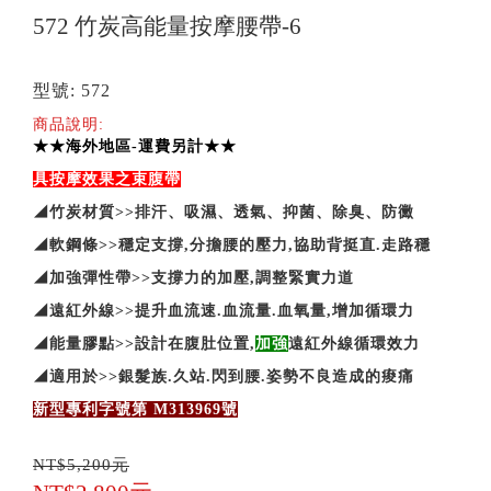
572 竹炭高能量按摩腰帶-6
型號: 572
商品說明:
★★海外地區-運費另計★★
具按摩效果之束腹帶
◢竹炭材質>>排汗、吸濕、透氣、抑菌、除臭、防黴
◢軟鋼
條>>穩定支撐,分擔腰的壓力,協助背挺直.走路穩
◢加強彈性帶>>支撐力的加壓,調整緊實力道
◢遠紅外線>>提升血流速.血流量.血氧量,增加循環力
◢能量膠點>>設計在腹肚位置,
加強
遠紅外線循環效力
◢適用於>>銀髮族.久站.閃到腰.姿勢不良造成的痠痛
新型專利字號第 M313969號
NT$5,200元