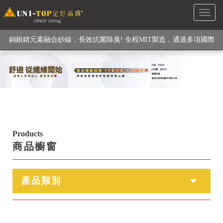
Toggl
銅銀鍺元素融合紗線，長效抗菌除臭! 全程MIT製造，通過多項國際
naviga
檢驗
【快來點我】H型銅銀纖維長效PP能量護膝! 支撐. 包覆感. 超透氣.
循環好
【快來點我】三金家族- 專利活氧 男女內褲系列
Products
商品櫥窗
產品類別