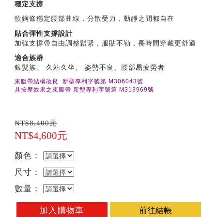
穩定支撐
軟鋼條穩定腰部曲線，分散受力，動靜之間都自在
貼合彈性支撐設計
加強支撐帶自由調整鬆緊，服貼不勒，長時間穿戴更舒適
適合族群
銀髮族、 久站久坐、 姿勢不良、腰部易疲勞者
束腹帶結構改良 新型專利字號第 M306043號
具按摩效果之束腹帶 新型專利字號第 M313969號
NT$8,400元
NT$4,600元
顏色：
尺寸：
數量：
加入購物車
前往結帳