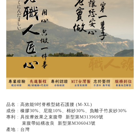
品名 : 高效能9吋脊椎型鍺石護腰 (M-XL)
成份 :
橡膠30%、尼龍10%、棉紗30%、負離子竹炭紗30%
專利 : 具按摩效果之束腹帶 新型第M313969號
束腹帶結構改良 新型第M306043號
產地 : 台灣