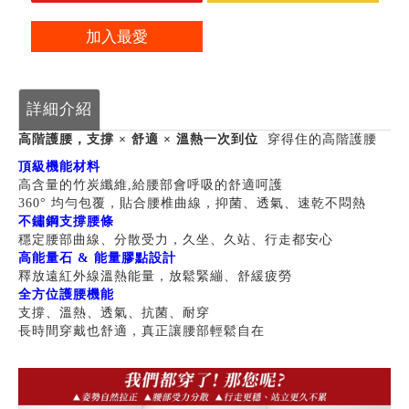
加入最愛
詳細介紹
高階護腰，支撐 × 舒適 × 溫熱一次到位
穿得住的高階護腰
頂級機能材料
高含量的竹炭纖維,給腰部會呼吸的舒適呵護
360° 均勻包覆，貼合腰椎曲線，抑菌、透氣、速乾不悶熱
不鏽鋼支撐腰條
穩定腰部曲線、分散受力，久坐、久站、行走都安心
高能量石 & 能量膠點設計
釋放遠紅外線溫熱能量，放鬆緊繃、舒緩疲勞
全方位護腰機能
支撐、溫熱、透氣、抗菌、耐穿
長時間穿戴也舒適，真正讓腰部輕鬆自在