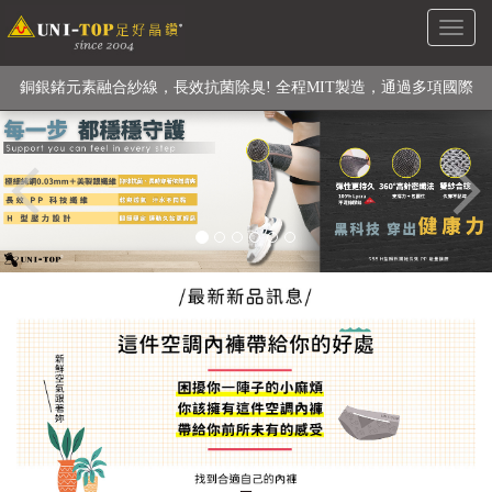
Toggl
級高性能纖維素材), 機能貼身衣物No. 1
naviga
銅銀鍺元素融合紗線，長效抗菌除臭! 全程MIT製造，通過多項國際
Previous
檢驗
【快來點我】H型銅銀纖維長效PP能量護膝! 支撐. 包覆感. 超透氣.
循環好
【快來點我】三金家族- 專利活氧 男女內褲系列