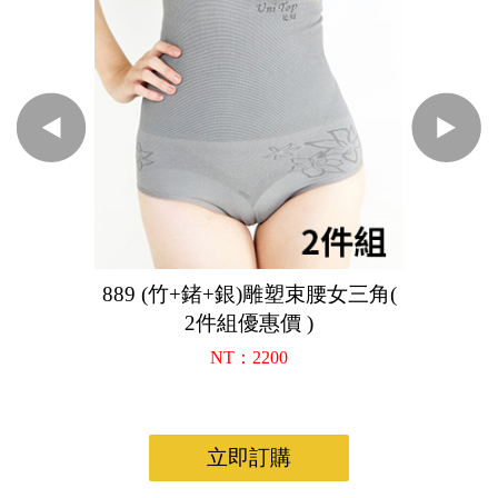
889 (竹+鍺+銀)雕塑束腰女三角(
2件組優惠價 )
NT：2200
立即訂購