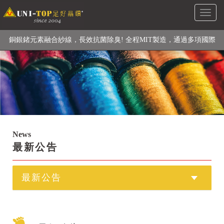
Toggl
級高性能纖維素材), 機能貼身衣物No. 1
naviga
銅銀鍺元素融合紗線，長效抗菌除臭! 全程MIT製造，通過多項國際
檢驗
【快來點我】H型銅銀纖維長效PP能量護膝! 支撐. 包覆感. 超透氣.
循環好
【快來點我】三金家族- 專利活氧 男女內褲系列
News
最新公告
最新公告