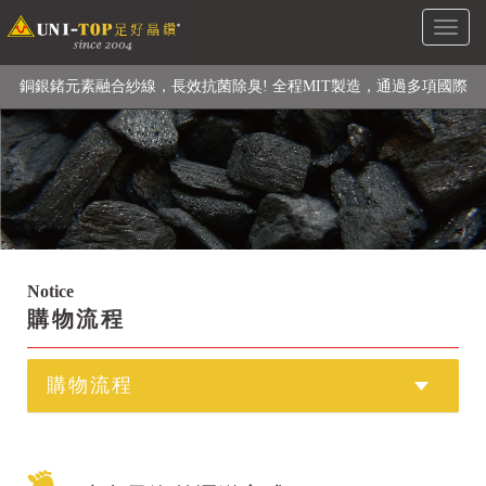
Toggl
級高性能纖維素材), 機能貼身衣物No. 1
naviga
銅銀鍺元素融合紗線，長效抗菌除臭! 全程MIT製造，通過多項國際
檢驗
【快來點我】H型銅銀纖維長效PP能量護膝! 支撐. 包覆感. 超透氣.
循環好
【快來點我】三金家族- 專利活氧 男女內褲系列
Notice
購物流程
購物流程