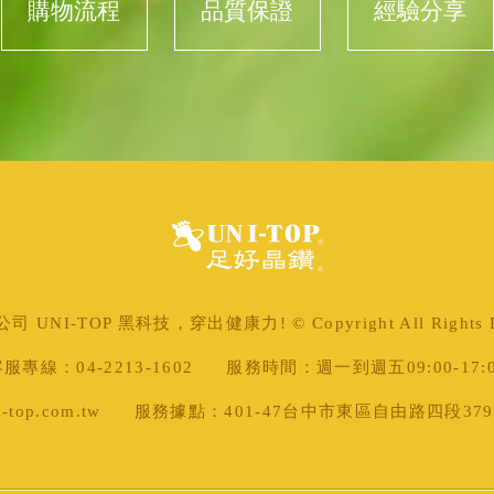
購物流程
品質保證
經驗分享
 UNI-TOP 黑科技，穿出健康力! © Copyright All Rights Re
服專線：04-2213-1602
服務時間：週一到週五09:00-17:
top.com.tw
服務據點：401-47台中市東區自由路四段379號 