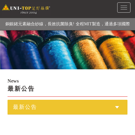
Toggl
級高性能纖維素材), 機能貼身衣物No. 1
naviga
銅銀鍺元素融合紗線，長效抗菌除臭! 全程MIT製造，通過多項國際
檢驗
【快來點我】H型銅銀纖維長效PP能量護膝! 支撐. 包覆感. 超透氣.
循環好
【快來點我】三金家族- 專利活氧 男女內褲系列
News
最新公告
最新公告