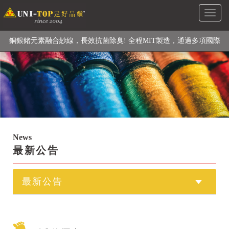
Toggl
級高性能纖維素材), 機能貼身衣物No. 1
naviga
銅銀鍺元素融合紗線，長效抗菌除臭! 全程MIT製造，通過多項國際
檢驗
【快來點我】H型銅銀纖維長效PP能量護膝! 支撐. 包覆感. 超透氣.
循環好
【快來點我】三金家族- 專利活氧 男女內褲系列
News
最新公告
最新公告