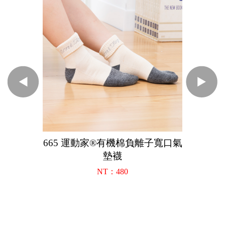
665 運動家®有機棉負離子寬口氣
墊襪
NT：480
8