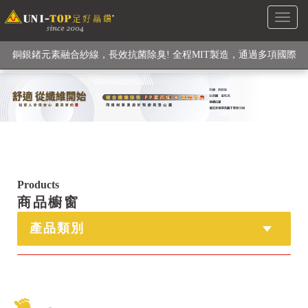
Toggl
級高性能纖維素材), 機能貼身衣物No. 1
naviga
銅銀鍺元素融合紗線，長效抗菌除臭! 全程MIT製造，通過多項國際
檢驗
【快來點我】H型銅銀纖維長效PP能量護膝! 支撐. 包覆感. 超透氣.
循環好
【快來點我】三金家族- 專利活氧 男女內褲系列
Products
商品櫥窗
產品類別