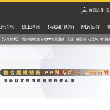
會員註冊
/
登
合技術! 黑晶竹炭+PP聚丙烯纖維 (登山服、醫療級高性能纖維素材), 機能
最新消息
線上購物
銅纖維(見證)
關於足好
銅銀鍺元素融合紗線，長效抗菌除臭! 全程MIT製造，通過多項國際檢驗
【快來點我】H型銅銀纖維長效PP能量護膝! 支撐. 包覆感. 超透氣. 循環
【快來點我】三金家族- 專利活氧 男女內褲系列