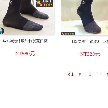
145 絲光棉銀絲竹炭寬口襪
135 負離子銀絲紳士
NT580元
NT320元
1
上一頁
下一