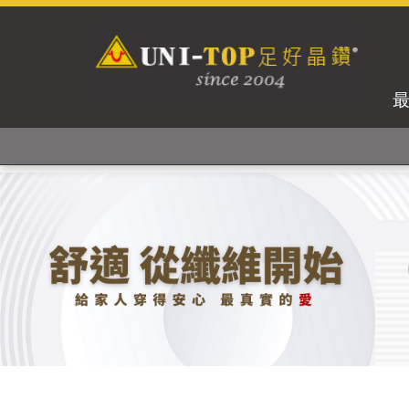
獨家專利紗線及捻