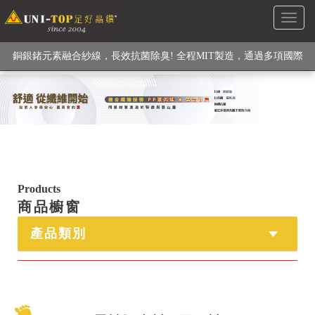
Toggl
級高性能纖維素材), 機能貼身衣物No. 1
naviga
銅銀鍺元素融合紗線，長效抗菌除臭! 全程MIT製造，通過多項國際
檢驗
【快來點我】H型銅銀纖維長效PP能量護膝! 支撐. 包覆感. 超透氣.
循環好
【快來點我】三金家族- 專利活氧 男女內褲系列
Products
商品櫥窗
產品類別