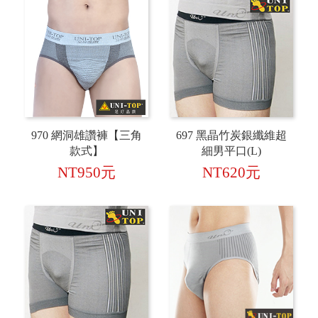
970 網洞雄讚褲【三角
697 黑晶竹炭銀纖維超
款式】
細男平口(L)
NT950元
NT620元