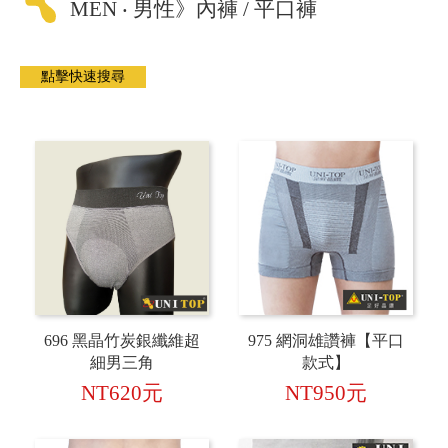
MEN ‧ 男性》內褲 / 平口褲
696 黑晶竹炭銀纖維超
975 網洞雄讚褲【平口
細男三角
款式】
NT620元
NT950元