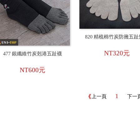
820 精梳棉竹炭防黴五
NT320元
477 銀纖維竹炭剋港五趾襪
NT600元
1
上一頁
下一