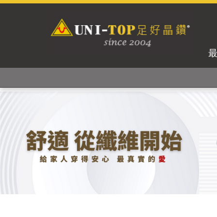
獨家專利紗線及捻