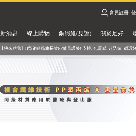
會員註冊
/
登
合技術! 黑晶竹炭+PP聚丙烯纖維 (登山服、醫療級高性能纖維素材), 機能
最新消息
線上購物
銅纖維(見證)
關於足好
銅銀鍺元素融合紗線，長效抗菌除臭! 全程MIT製造，通過多項國際檢驗
【快來點我】H型銅銀纖維長效PP能量護膝! 支撐. 包覆感. 超透氣. 循環
【快來點我】三金家族- 專利活氧 男女內褲系列