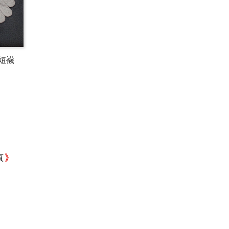
趾短襪
頁