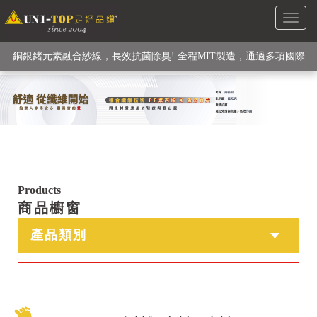
Toggl
級高性能纖維素材), 機能貼身衣物No. 1
naviga
銅銀鍺元素融合紗線，長效抗菌除臭! 全程MIT製造，通過多項國際
檢驗
【快來點我】H型銅銀纖維長效PP能量護膝! 支撐. 包覆感. 超透氣.
循環好
【快來點我】三金家族- 專利活氧 男女內褲系列
Products
商品櫥窗
產品類別