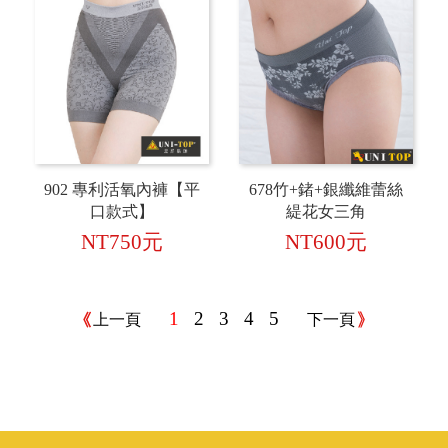
902 專利活氧內褲【平
678竹+鍺+銀纖維蕾絲
口款式】
緹花女三角
NT750元
NT600元
1
2
3
4
5
上一頁
下一頁