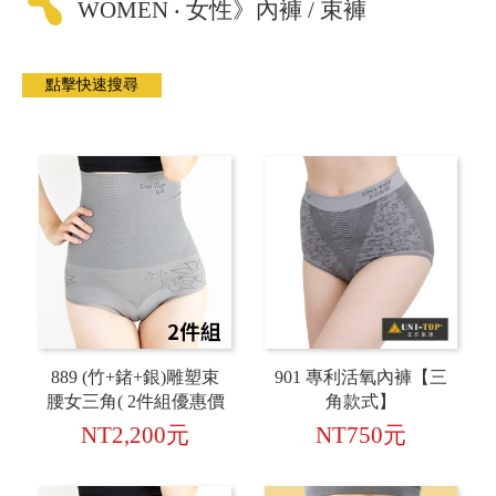
WOMEN ‧ 女性》內褲 / 束褲
889 (竹+鍺+銀)雕塑束
901 專利活氧內褲【三
腰女三角( 2件組優惠價
角款式】
)
NT2,200元
NT750元