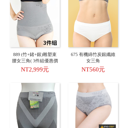
889 (竹+鍺+銀)雕塑束
675 有機綿竹炭銀纖維
腰女三角( 3件組優惠價
女三角
贈限量抑菌防黴毛巾1
NT2,999元
NT560元
條 )