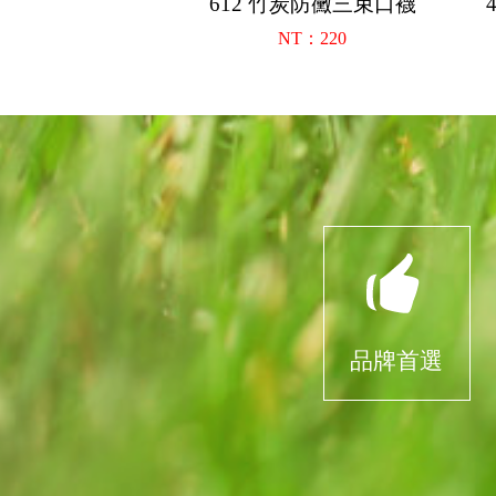
612 竹炭防黴三束口襪
NT：220
品牌首選