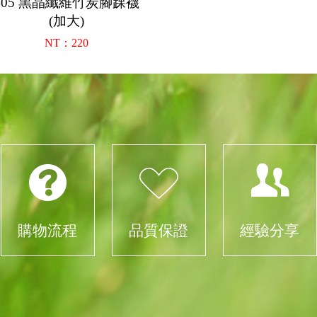
405 黑晶纖維竹炭腳踝襪
(加大)
NT：220
購物流程
品質保證
經驗分享