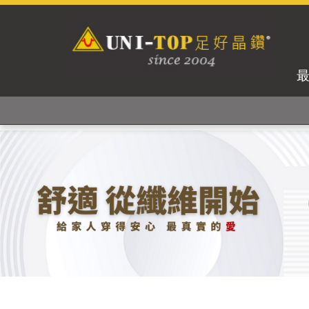
獨家專利紗線及捻