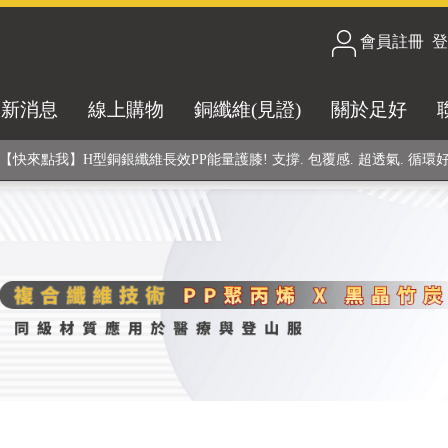
會員註冊
/
登
合技術! 黑晶竹炭+PP聚丙烯纖維 (登山服、醫療級高性能纖維素材), 機能
最新消息
線上購物
銅纖維(見證)
關於足好
銅銀鍺元素融合紗線，長效抗菌除臭! 全程MIT製造，通過多項國際檢驗
【快來點我】H型銅銀纖維長效PP能量護膝! 支撐. 包覆感. 超透氣. 循環
【快來點我】三金家族- 專利活氧 男女內褲系列