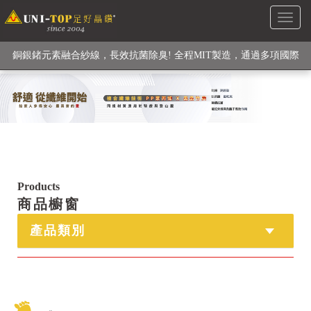
Toggl
級高性能纖維素材), 機能貼身衣物No. 1
naviga
銅銀鍺元素融合紗線，長效抗菌除臭! 全程MIT製造，通過多項國際
檢驗
【快來點我】H型銅銀纖維長效PP能量護膝! 支撐. 包覆感. 超透氣.
循環好
【快來點我】三金家族- 專利活氧 男女內褲系列
Products
商品櫥窗
產品類別