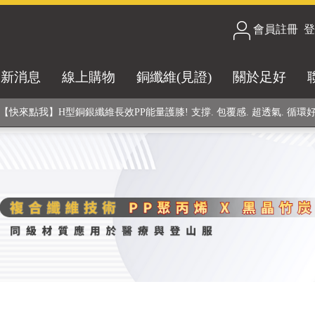
會員註冊
/
登
合技術! 黑晶竹炭+PP聚丙烯纖維 (登山服、醫療級高性能纖維素材), 機能
最新消息
線上購物
銅纖維(見證)
關於足好
銅銀鍺元素融合紗線，長效抗菌除臭! 全程MIT製造，通過多項國際檢驗
【快來點我】H型銅銀纖維長效PP能量護膝! 支撐. 包覆感. 超透氣. 循環
【快來點我】三金家族- 專利活氧 男女內褲系列