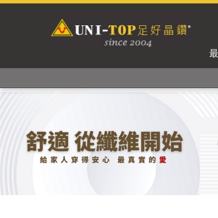
獨家專利紗線及捻