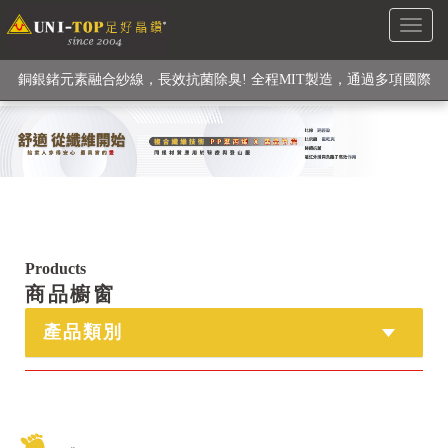
Toggl
級高性能纖維素材), 機能貼身衣物No. 1
naviga
銅銀鍺元素融合紗線，長效抗菌除臭! 全程MIT製造，通過多項國際
檢驗
【快來點我】H型銅銀纖維長效PP能量護膝! 支撐. 包覆感. 超透氣.
循環好
【快來點我】三金家族- 專利活氧 男女內褲系列
Products
商品櫥窗
產品類別