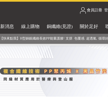
會員註冊
/
登
合技術! 黑晶竹炭+PP聚丙烯纖維 (登山服、醫療級高性能纖維素材), 機能
最新消息
線上購物
銅纖維(見證)
關於足好
銅銀鍺元素融合紗線，長效抗菌除臭! 全程MIT製造，通過多項國際檢驗
【快來點我】H型銅銀纖維長效PP能量護膝! 支撐. 包覆感. 超透氣. 循環
【快來點我】三金家族- 專利活氧 男女內褲系列