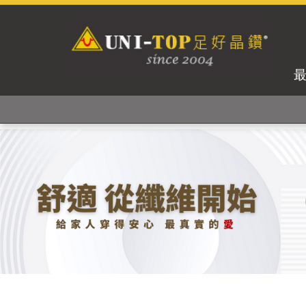
獨家專利紗線及捻