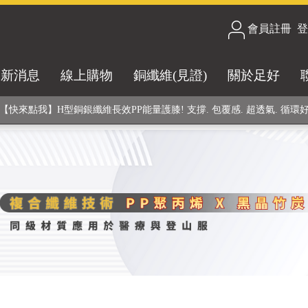
會員註冊
/
登
合技術! 黑晶竹炭+PP聚丙烯纖維 (登山服、醫療級高性能纖維素材), 機能
最新消息
線上購物
銅纖維(見證)
關於足好
銅銀鍺元素融合紗線，長效抗菌除臭! 全程MIT製造，通過多項國際檢驗
【快來點我】H型銅銀纖維長效PP能量護膝! 支撐. 包覆感. 超透氣. 循環
【快來點我】三金家族- 專利活氧 男女內褲系列