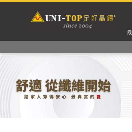
獨家專利紗線及捻