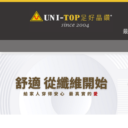
獨家專利紗線及捻