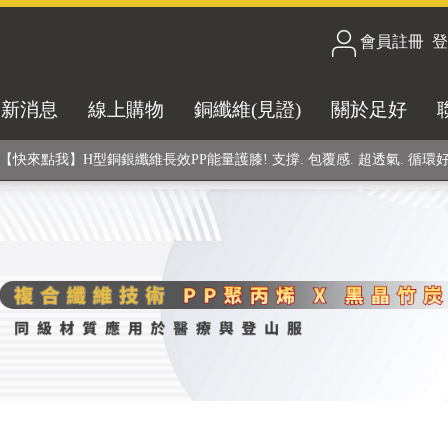
會員註冊
/
登
合技術! 黑晶竹炭+PP聚丙烯纖維 (登山服、醫療級高性能纖維素材), 機能
最新消息
線上購物
銅纖維(見證)
關於足好
銅銀鍺元素融合紗線，長效抗菌除臭! 全程MIT製造，通過多項國際檢驗
【快來點我】H型銅銀纖維長效PP能量護膝! 支撐. 包覆感. 超透氣. 循環
【快來點我】三金家族- 專利活氧 男女內褲系列