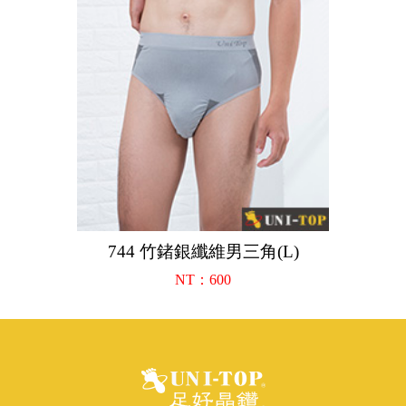
744 竹鍺銀纖維男三角(L)
NT：600