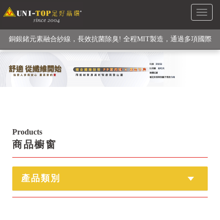
Toggl
級高性能纖維素材), 機能貼身衣物No. 1
naviga
銅銀鍺元素融合紗線，長效抗菌除臭! 全程MIT製造，通過多項國際
檢驗
【快來點我】H型銅銀纖維長效PP能量護膝! 支撐. 包覆感. 超透氣.
循環好
【快來點我】三金家族- 專利活氧 男女內褲系列
Products
商品櫥窗
產品類別