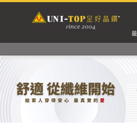
獨家專利紗線及捻