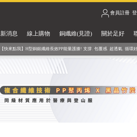
會員註冊
/
登
合技術! 黑晶竹炭+PP聚丙烯纖維 (登山服、醫療級高性能纖維素材), 機能
最新消息
線上購物
銅纖維(見證)
關於足好
銅銀鍺元素融合紗線，長效抗菌除臭! 全程MIT製造，通過多項國際檢驗
【快來點我】H型銅銀纖維長效PP能量護膝! 支撐. 包覆感. 超透氣. 循環
【快來點我】三金家族- 專利活氧 男女內褲系列