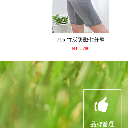
715 竹炭防黴七分褲
NT：780
品牌首選