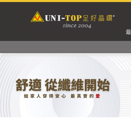
獨家專利紗線及捻