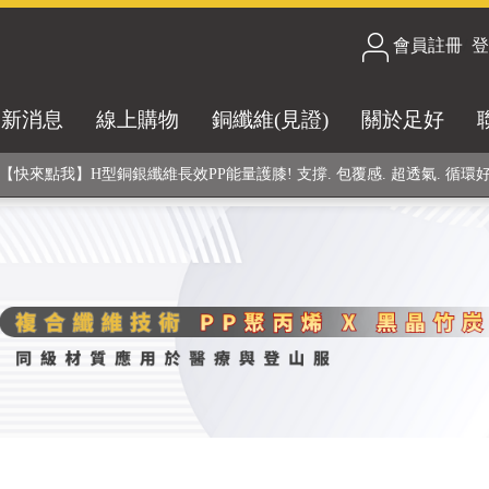
會員註冊
/
登
合技術! 黑晶竹炭+PP聚丙烯纖維 (登山服、醫療級高性能纖維素材), 機能
最新消息
線上購物
銅纖維(見證)
關於足好
銅銀鍺元素融合紗線，長效抗菌除臭! 全程MIT製造，通過多項國際檢驗
【快來點我】H型銅銀纖維長效PP能量護膝! 支撐. 包覆感. 超透氣. 循環
【快來點我】三金家族- 專利活氧 男女內褲系列