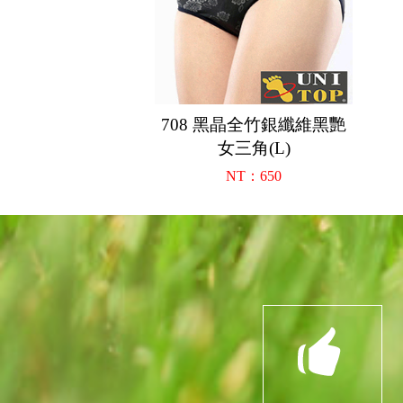
708 黑晶全竹銀纖維黑艷
女三角(L)
NT：650