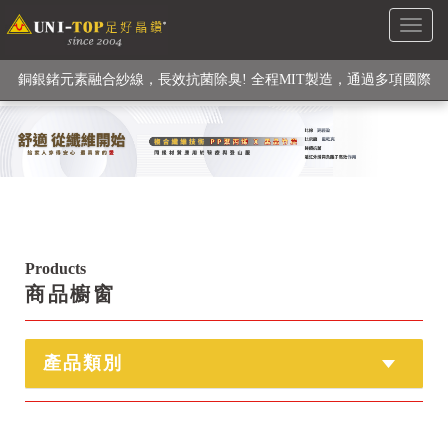
Toggl
級高性能纖維素材), 機能貼身衣物No. 1
naviga
銅銀鍺元素融合紗線，長效抗菌除臭! 全程MIT製造，通過多項國際
檢驗
【快來點我】H型銅銀纖維長效PP能量護膝! 支撐. 包覆感. 超透氣.
循環好
【快來點我】三金家族- 專利活氧 男女內褲系列
Products
商品櫥窗
產品類別