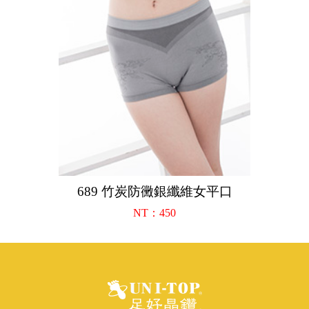
689 竹炭防黴銀纖維女平口
NT：450