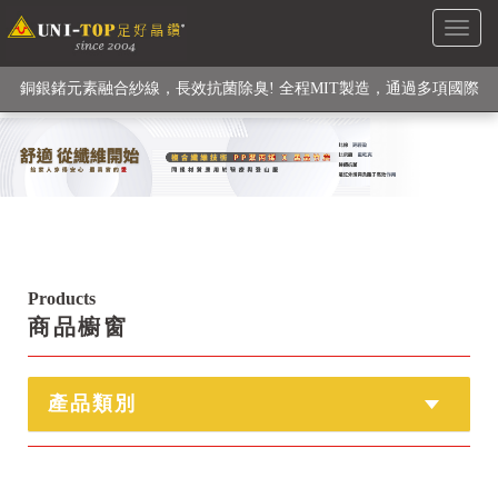
Toggl
級高性能纖維素材), 機能貼身衣物No. 1
naviga
銅銀鍺元素融合紗線，長效抗菌除臭! 全程MIT製造，通過多項國際
檢驗
【快來點我】H型銅銀纖維長效PP能量護膝! 支撐. 包覆感. 超透氣.
循環好
【快來點我】三金家族- 專利活氧 男女內褲系列
Products
商品櫥窗
產品類別