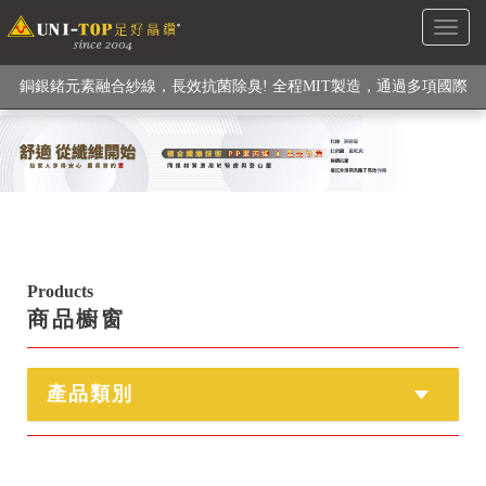
Toggl
級高性能纖維素材), 機能貼身衣物No. 1
naviga
銅銀鍺元素融合紗線，長效抗菌除臭! 全程MIT製造，通過多項國際
檢驗
【快來點我】H型銅銀纖維長效PP能量護膝! 支撐. 包覆感. 超透氣.
循環好
【快來點我】三金家族- 專利活氧 男女內褲系列
Products
商品櫥窗
產品類別