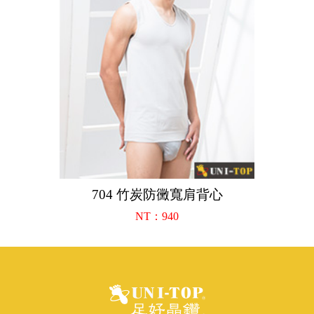
704 竹炭防黴寬肩背心
NT：940