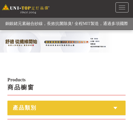
Toggl
級高性能纖維素材), 機能貼身衣物No. 1
naviga
銅銀鍺元素融合紗線，長效抗菌除臭! 全程MIT製造，通過多項國際
檢驗
【快來點我】H型銅銀纖維長效PP能量護膝! 支撐. 包覆感. 超透氣.
循環好
【快來點我】三金家族- 專利活氧 男女內褲系列
Products
商品櫥窗
產品類別