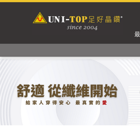
獨家專利紗線及捻