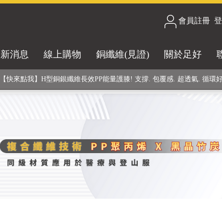
會員註冊
/
登
合技術! 黑晶竹炭+PP聚丙烯纖維 (登山服、醫療級高性能纖維素材), 機能
最新消息
線上購物
銅纖維(見證)
關於足好
銅銀鍺元素融合紗線，長效抗菌除臭! 全程MIT製造，通過多項國際檢驗
【快來點我】H型銅銀纖維長效PP能量護膝! 支撐. 包覆感. 超透氣. 循環
【快來點我】三金家族- 專利活氧 男女內褲系列