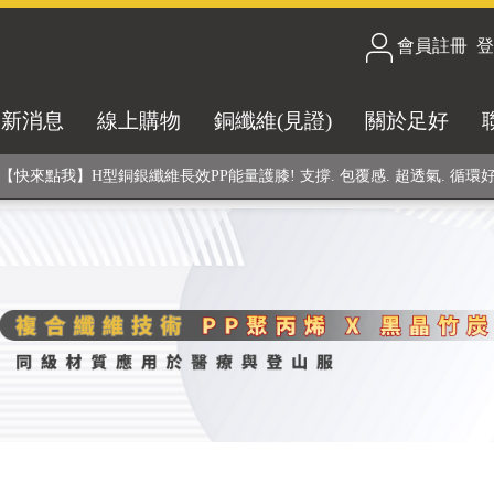
會員註冊
/
登
合技術! 黑晶竹炭+PP聚丙烯纖維 (登山服、醫療級高性能纖維素材), 機能
最新消息
線上購物
銅纖維(見證)
關於足好
銅銀鍺元素融合紗線，長效抗菌除臭! 全程MIT製造，通過多項國際檢驗
【快來點我】H型銅銀纖維長效PP能量護膝! 支撐. 包覆感. 超透氣. 循環
【快來點我】三金家族- 專利活氧 男女內褲系列