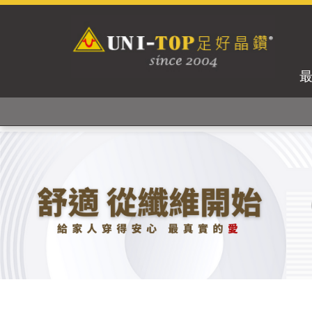
獨家專利紗線及捻