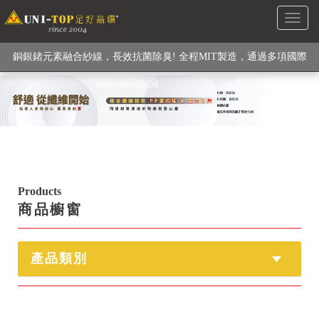
Toggl
級高性能纖維素材), 機能貼身衣物No. 1
naviga
銅銀鍺元素融合紗線，長效抗菌除臭! 全程MIT製造，通過多項國際
檢驗
【快來點我】H型銅銀纖維長效PP能量護膝! 支撐. 包覆感. 超透氣.
循環好
【快來點我】三金家族- 專利活氧 男女內褲系列
Products
商品櫥窗
產品類別