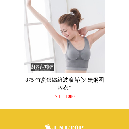
875 竹炭銀纖維波浪背心*無鋼圈
內衣*
NT：1080