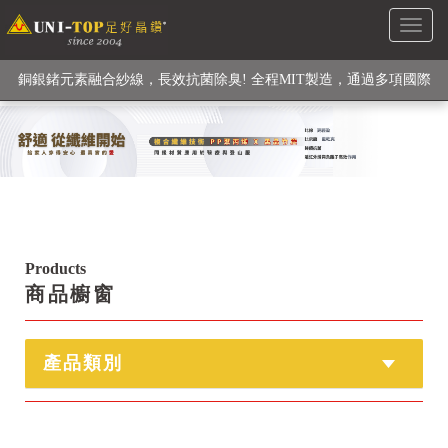
Toggl
級高性能纖維素材), 機能貼身衣物No. 1
naviga
銅銀鍺元素融合紗線，長效抗菌除臭! 全程MIT製造，通過多項國際
檢驗
【快來點我】H型銅銀纖維長效PP能量護膝! 支撐. 包覆感. 超透氣.
循環好
【快來點我】三金家族- 專利活氧 男女內褲系列
Products
商品櫥窗
產品類別