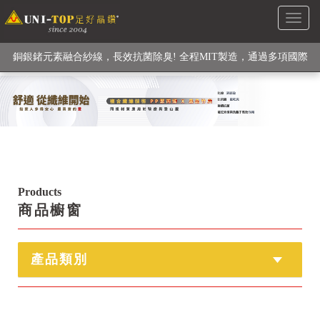
Toggl
級高性能纖維素材), 機能貼身衣物No. 1
naviga
銅銀鍺元素融合紗線，長效抗菌除臭! 全程MIT製造，通過多項國際
檢驗
【快來點我】H型銅銀纖維長效PP能量護膝! 支撐. 包覆感. 超透氣.
循環好
【快來點我】三金家族- 專利活氧 男女內褲系列
Products
商品櫥窗
產品類別