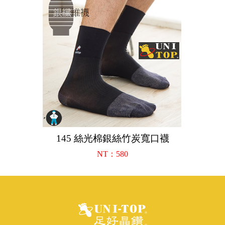
145 絲光棉銀絲竹炭寬口襪
NT：580