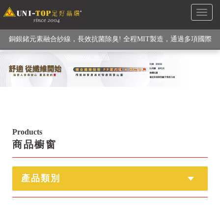
Toggl
級高性能纖維素材), 機能貼身衣物No. 1
naviga
銅銀鍺元素融合紗線，長效抗菌除臭! 全程MIT製造，通過多項國際
檢驗
【快來點我】H型銅銀纖維長效PP能量護膝! 支撐. 包覆感. 超透氣.
循環好
【快來點我】三金家族- 專利活氧 男女內褲系列
Products
商品櫥窗
產品類別