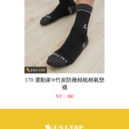
170 運動家®竹炭防黴精梳棉氣墊
襪
NT：380