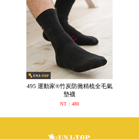
495 運動家®竹炭防黴精梳全毛氣
墊襪
NT：480