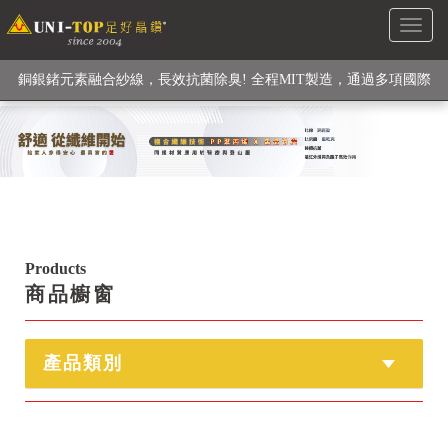
Toggl
級高性能纖維素材), 機能貼身衣物No. 1
naviga
銅銀鍺元素融合紗線，長效抗菌除臭! 全程MIT製造，通過多項國際
檢驗
【快來點我】H型銅銀纖維長效PP能量護膝! 支撐. 包覆感. 超透氣.
循環好
【快來點我】三金家族- 專利活氧 男女內褲系列
Products
商品櫥窗
產品類別