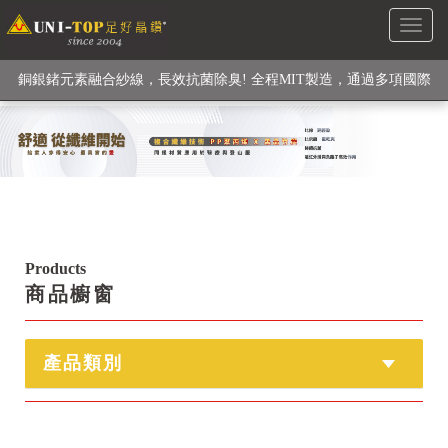
Toggl
級高性能纖維素材), 機能貼身衣物No. 1
naviga
銅銀鍺元素融合紗線，長效抗菌除臭! 全程MIT製造，通過多項國際
檢驗
【快來點我】H型銅銀纖維長效PP能量護膝! 支撐. 包覆感. 超透氣.
循環好
【快來點我】三金家族- 專利活氧 男女內褲系列
Products
商品櫥窗
產品類別