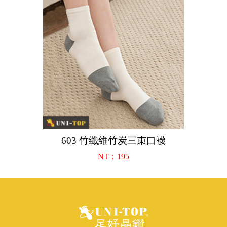
603 竹纖維竹炭三束口襪
NT：195