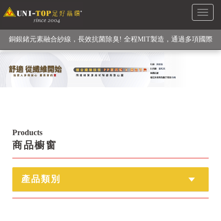
Toggl
級高性能纖維素材), 機能貼身衣物No. 1
naviga
銅銀鍺元素融合紗線，長效抗菌除臭! 全程MIT製造，通過多項國際
檢驗
【快來點我】H型銅銀纖維長效PP能量護膝! 支撐. 包覆感. 超透氣.
循環好
【快來點我】三金家族- 專利活氧 男女內褲系列
Products
商品櫥窗
產品類別