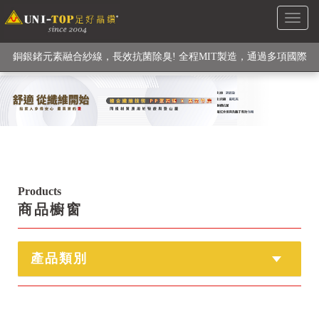
Toggl
級高性能纖維素材), 機能貼身衣物No. 1
naviga
銅銀鍺元素融合紗線，長效抗菌除臭! 全程MIT製造，通過多項國際
檢驗
【快來點我】H型銅銀纖維長效PP能量護膝! 支撐. 包覆感. 超透氣.
循環好
【快來點我】三金家族- 專利活氧 男女內褲系列
Products
商品櫥窗
產品類別