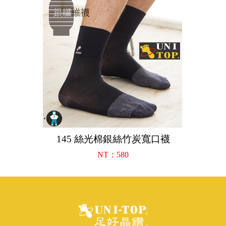
145 絲光棉銀絲竹炭寬口襪
NT：580