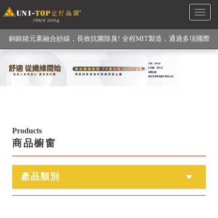
Toggl
級高性能纖維素材), 機能貼身衣物No. 1
naviga
銅銀鍺元素融合紗線，長效抗菌除臭! 全程MIT製造，通過多項國際
檢驗
【快來點我】H型銅銀纖維長效PP能量護膝! 支撐. 包覆感. 超透氣.
循環好
【快來點我】三金家族- 專利活氧 男女內褲系列
Products
商品櫥窗
產品類別