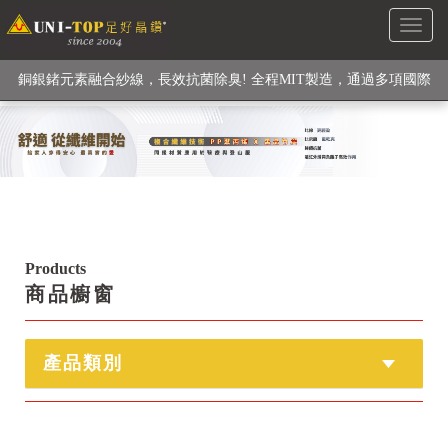
Toggl
級高性能纖維素材), 機能貼身衣物No. 1
naviga
銅銀鍺元素融合紗線，長效抗菌除臭! 全程MIT製造，通過多項國際
檢驗
【快來點我】H型銅銀纖維長效PP能量護膝! 支撐. 包覆感. 超透氣.
循環好
【快來點我】三金家族- 專利活氧 男女內褲系列
Products
商品櫥窗
產品類別