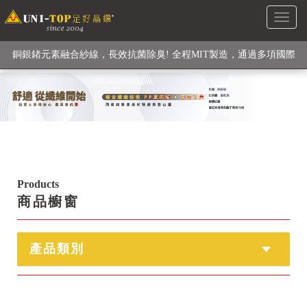
Toggl
級高性能纖維素材), 機能貼身衣物No. 1
naviga
銅銀鍺元素融合紗線，長效抗菌除臭! 全程MIT製造，通過多項國際
檢驗
【快來點我】H型銅銀纖維長效PP能量護膝! 支撐. 包覆感. 超透氣.
循環好
【快來點我】三金家族- 專利活氧 男女內褲系列
Products
商品櫥窗
產品類別