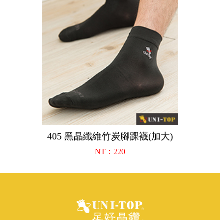
405 黑晶纖維竹炭腳踝襪(加大)
NT：220