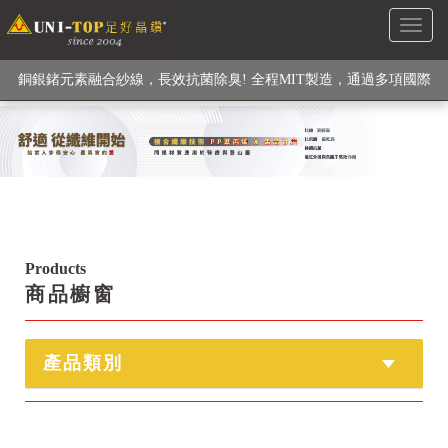
Toggl
級高性能纖維素材), 機能貼身衣物No. 1
naviga
銅銀鍺元素融合紗線，長效抗菌除臭! 全程MIT製造，通過多項國際
檢驗
【快來點我】H型銅銀纖維長效PP能量護膝! 支撐. 包覆感. 超透氣.
循環好
【快來點我】三金家族- 專利活氧 男女內褲系列
Products
商品櫥窗
產品類別