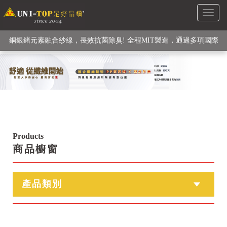
Toggl
級高性能纖維素材), 機能貼身衣物No. 1
naviga
銅銀鍺元素融合紗線，長效抗菌除臭! 全程MIT製造，通過多項國際
檢驗
【快來點我】H型銅銀纖維長效PP能量護膝! 支撐. 包覆感. 超透氣.
循環好
【快來點我】三金家族- 專利活氧 男女內褲系列
Products
商品櫥窗
產品類別