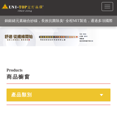
Toggl
級高性能纖維素材), 機能貼身衣物No. 1
naviga
銅銀鍺元素融合紗線，長效抗菌除臭! 全程MIT製造，通過多項國際
檢驗
【快來點我】H型銅銀纖維長效PP能量護膝! 支撐. 包覆感. 超透氣.
循環好
【快來點我】三金家族- 專利活氧 男女內褲系列
Products
商品櫥窗
產品類別