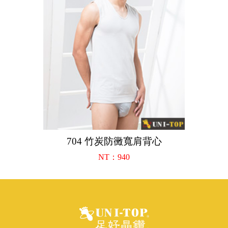
704 竹炭防黴寬肩背心
NT：940