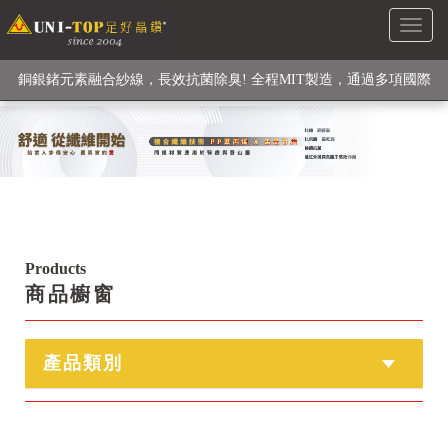
Toggl
級高性能纖維素材), 機能貼身衣物No. 1
naviga
銅銀鍺元素融合紗線，長效抗菌除臭! 全程MIT製造，通過多項國際
檢驗
【快來點我】H型銅銀纖維長效PP能量護膝! 支撐. 包覆感. 超透氣.
循環好
【快來點我】三金家族- 專利活氧 男女內褲系列
Products
商品櫥窗
產品類別